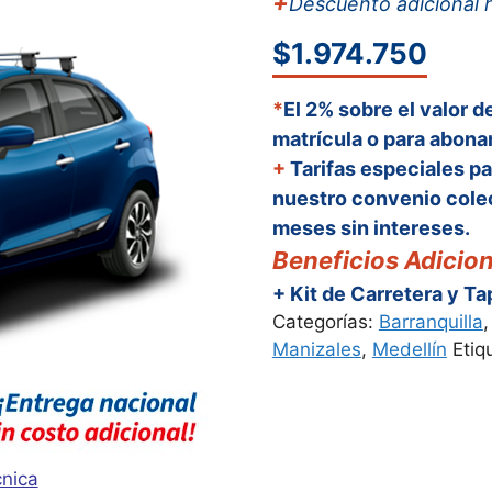
+
Descuento adicional 
$77,990,0
$1.974.750
*
El 2% sobre el valor d
matrícula o para abonar
+
Tarifas especiales pa
nuestro convenio colec
meses sin intereses.
Beneficios Adicion
+ Kit de Carretera y T
Categorías:
Barranquilla
Manizales
,
Medellín
Etiq
cnica