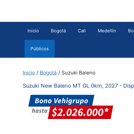
Saltar
al
contenido
Inicio
Bogotá
Cali
Medellín
Bo
Públicos
Inicio
/
Bogotá
/ Suzuki Baleno
Suzuki New Baleno MT GL 0km, 2027 - Dispon