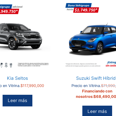
Kia Seltos
Suzuki Swift Híbri
o en Vitrina.
$
117,990,000
Precio en Vitrina.
$
71,990
Financiando con
nosotros:
$
68,490,0
Leer más
Leer más