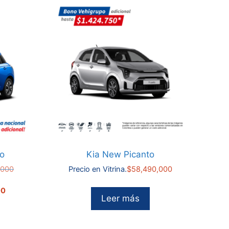
do
Kia New Picanto
El
,000
Precio en Vitrina.
$
58,490,000
precio
El
original
precio
00
Leer más
era:
actual
$71,990,000.
es:
$68,490,000.