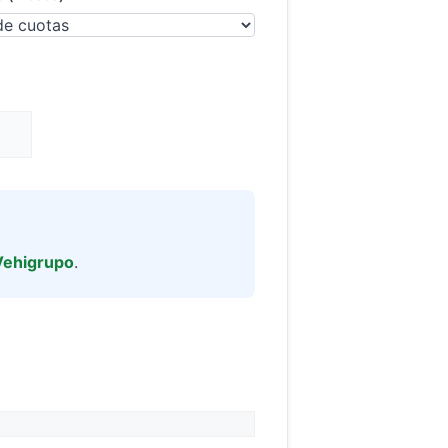
Vehigrupo
.