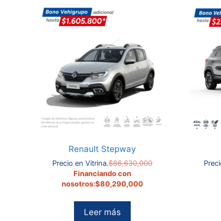
Renault Stepway
El
Precio en Vitrina.
$
86,630,000
Preci
precio
El
Financiando con
original
precio
nosotros:
$
80,290,000
era:
actual
$86,630,000.
es:
Leer más
$80,290,000.