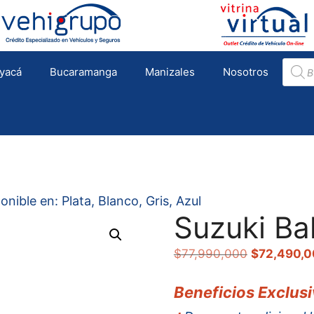
Búsqu
yacá
Bucaramanga
Manizales
Nosotros
de
produc
ible en: Plata, Blanco, Gris, Azul
Suzuki Ba
El
$
77,990,000
$
72,490,
precio
original
Beneficios Exclusiv
era: