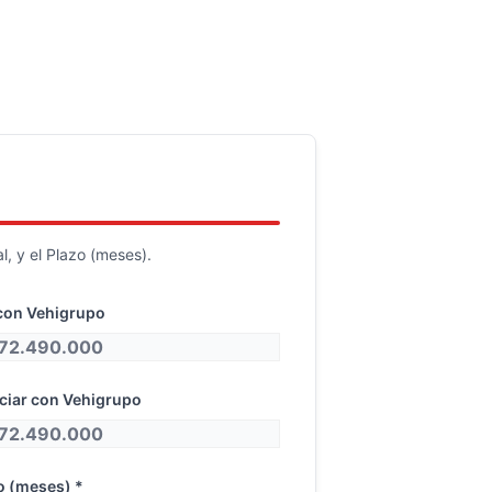
, y el Plazo (meses).
con Vehigrupo
nciar con Vehigrupo
o (meses) *