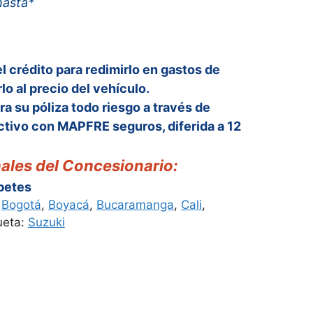
hasta*
00.
$72,490,000.
el crédito para redimirlo en gastos de
lo al precio del vehículo.
ra su póliza todo riesgo a través de
tivo con MAPFRE seguros, diferida a 12
ales del Concesionario:
apetes
,
Bogotá
,
Boyacá
,
Bucaramanga
,
Cali
,
ueta:
Suzuki