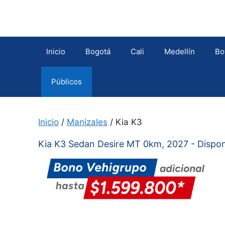
Saltar
al
contenido
Inicio
Bogotá
Cali
Medellín
Bo
Públicos
Inicio
/
Manizales
/ Kia K3
Kia K3 Sedan Desire MT 0km, 2027 - Disponib