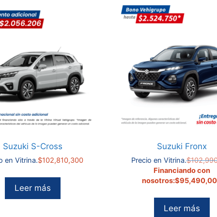
Suzuki S-Cross
Suzuki Fronx
o en Vitrina.
$
102,810,300
Precio en Vitrina.
$
102,99
Financiando con
nosotros:
$
95,490,0
Leer más
Leer más