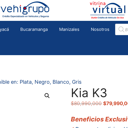
Búsqu
yacá
Bucaramanga
Manizales
Nosotros
de
produc
le en: Plata, Negro, Blanco, Gris
Kia K3
El
$
80,990,000
$
79,990,
precio
original
Beneficios Exclusiv
era: