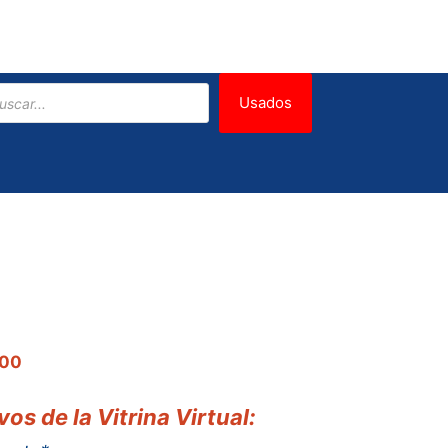
eda
Usados
tos
El
000
precio
actual
os de la Vitrina Virtual:
es: