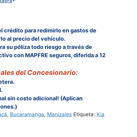
hasta*
00.
$79,990,000.
el crédito para redimirlo en gastos de
lo al precio del vehículo.
ra su póliza todo riesgo a través de
tivo con MAPFRE seguros, diferida a 12
ales del Concesionario:
etera.
.
nal sin costo adicional! (Aplican
iones.)
acá
,
Bucaramanga
,
Manizales
Etiqueta:
Kia