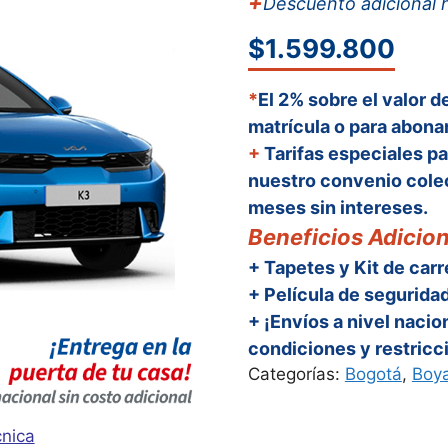
+
Descuento adicional 
$80,990,0
$1.599.800
*
El 2% sobre el valor d
matrícula o para abonar
+
Tarifas especiales pa
nuestro convenio colec
meses sin intereses.
Beneficios Adicion
+ Tapetes y Kit de carr
+ Película de seguridad
+ ¡Envíos a nivel nacio
condiciones y restricc
Categorías:
Bogotá
,
Boy
cnica