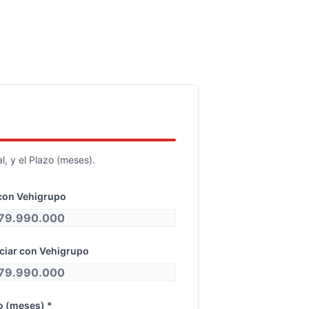
, y el Plazo (meses).
con Vehigrupo
nciar con Vehigrupo
o (meses) *