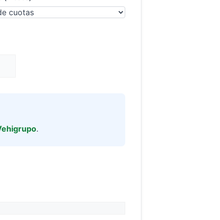
Vehigrupo
.