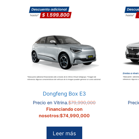
Dongfeng Box E3
El
Precio en Vitrina.
$
79,990,000
Preci
precio
El
Financiando con
original
precio
nosotros:
$
74,990,000
era:
actual
$79,990,000.
es:
Leer más
$74,990,000.