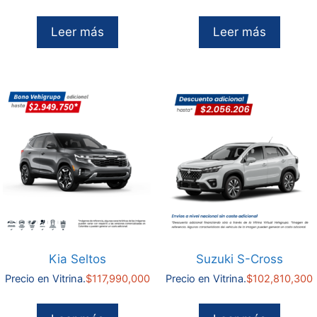
era:
actual
original
$191,990,000.
es:
era:
Leer más
Leer más
$190,990,000.
$116,990,000.
Kia Seltos
Suzuki S-Cross
Precio en Vitrina.
$
117,990,000
Precio en Vitrina.
$
102,810,300