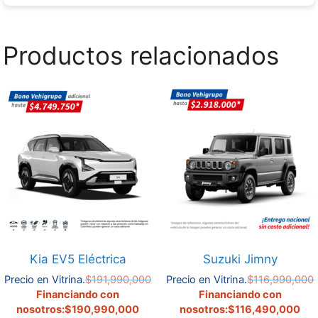
Productos relacionados
Kia EV5 Eléctrica
Suzuki Jimny
El
Precio en Vitrina.
$
191,990,000
Precio en Vitrina.
$
116,990,000
precio
El
El
Financiando con
Financiando con
original
precio
precio
nosotros:
$
190,990,000
nosotros:
$
116,490,000