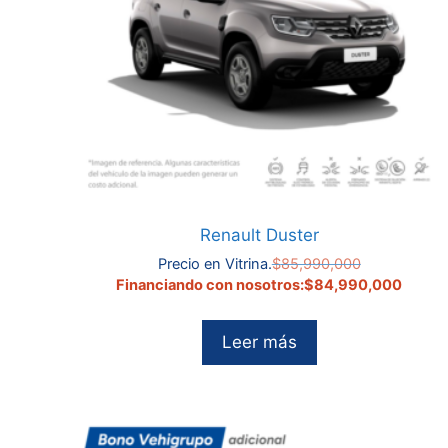
Renault Duster
El
Precio en Vitrina.
$
85,990,000
precio
El
Financiando con nosotros:
$
84,990,000
original
precio
era:
actual
Leer más
$85,990,000
es:
$84,99