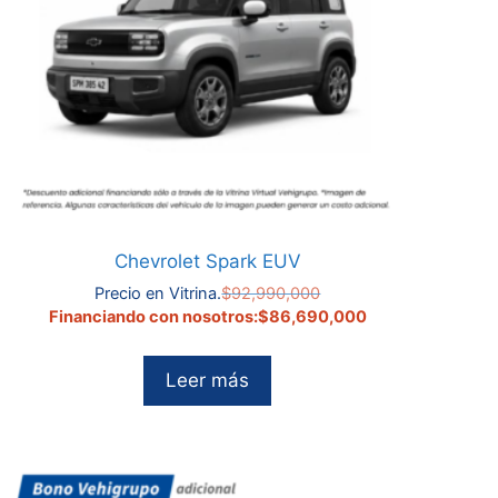
Chevrolet Spark EUV
El
Precio en Vitrina.
$
92,990,000
precio
El
Financiando con nosotros:
$
86,690,000
original
precio
era:
actual
Leer más
$92,990,000.
es:
0.
$86,690,000.