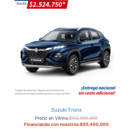
Suzuki Fronx
El
Precio en Vitrina.
$
102,990,000
precio
El
Financiando con nosotros:
$
95,490,000
original
precio