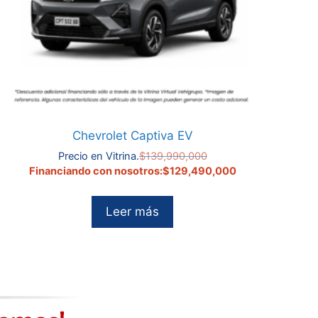
Chevrolet Captiva EV
El
Precio en Vitrina.
$
139,990,000
precio
El
Financiando con nosotros:
$
129,490,000
original
precio
era:
actual
Leer más
$139,990,000.
es:
00.
$129,490,000.