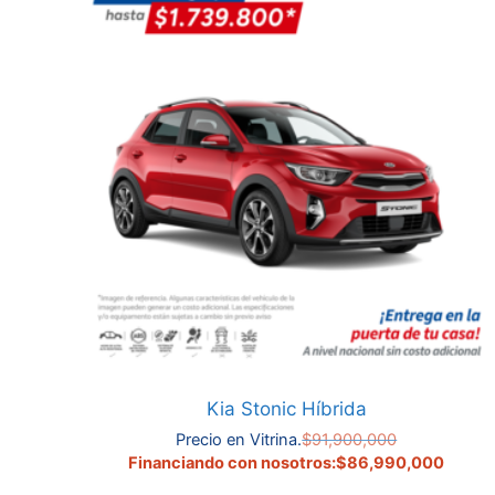
Kia Stonic Híbrida
El
Precio en Vitrina.
$
91,900,000
precio
El
Financiando con nosotros:
$
86,990,000
original
precio