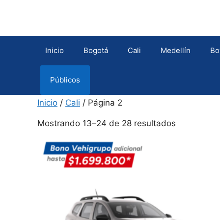
Saltar
al
contenido
Inicio
Bogotá
Cali
Medellín
Bo
Públicos
Inicio
/
Cali
/ Página 2
Ordenado
Mostrando 13–24 de 28 resultados
por
precio:
bajo
a
alto