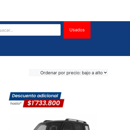
eda
Usados
tos