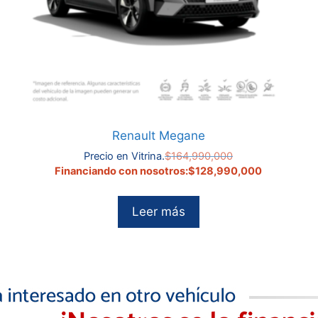
Renault Megane
El
Precio en Vitrina.
$
164,990,000
precio
El
Financiando con nosotros:
$
128,990,000
original
precio
era:
actual
Leer más
0.
$164,990,000.
es:
000,000.
$128,990,0