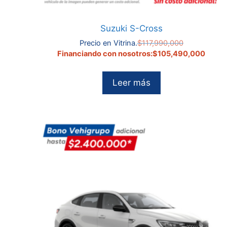
Suzuki S-Cross
El
Precio en Vitrina.
$
117,990,000
precio
El
Financiando con nosotros:
$
105,490,000
original
precio
era:
actual
Leer más
$117,990,00
es:
$105,