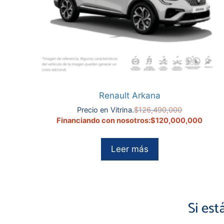
Renault Arkana
El
Precio en Vitrina.
$
126,490,000
precio
El
Financiando con nosotros:
$
120,000,000
original
precio
era:
actual
Leer más
$126,490,00
es:
$120,