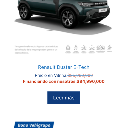
Renault Duster E-Tech
El
Precio en Vitrina.
$
85,990,000
precio
El
Financiando con nosotros:
$
84,990,000
original
precio
era:
actual
Leer más
.
$85,990,000.
es:
0,000.
$84,990,00