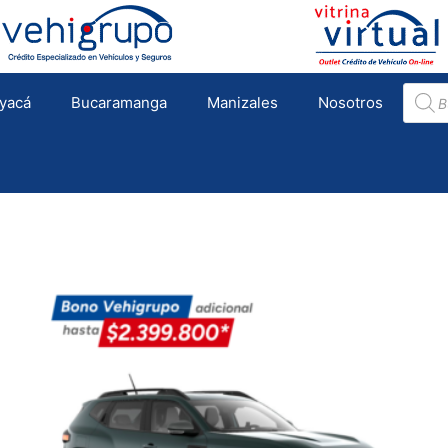
Búsqu
yacá
Bucaramanga
Manizales
Nosotros
de
produc