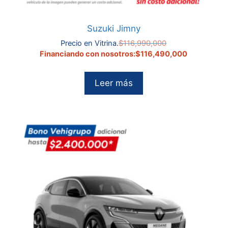
Suzuki Jimny
El
Precio en Vitrina.
$
116,990,000
precio
El
Financiando con nosotros:
$
116,490,000
original
precio
era:
actual
Leer más
0.
$116,990,000.
es:
490,000.
$116,490,0