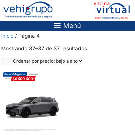
Saltar
al
contenido
Menú
Inicio
/ Página 4
Ordenado
Mostrando 37–37 de 37 resultados
por
precio:
bajo
a
alto